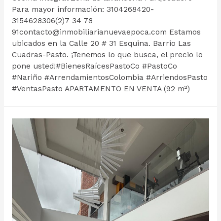
Para mayor información: 3104268420-
3154628306(2)7 34 78
91contacto@inmobiliarianuevaepoca.com Estamos
ubicados en la Calle 20 # 31 Esquina. Barrio Las
Cuadras-Pasto. ¡Tenemos lo que busca, el precio lo
pone usted!#BienesRaícesPastoCo #PastoCo
#Nariño #ArrendamientosColombia #ArriendosPasto
#VentasPasto APARTAMENTO EN VENTA (92 m²)