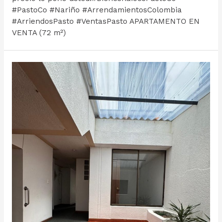
#PastoCo #Nariño #ArrendamientosColombia
#ArriendosPasto #VentasPasto APARTAMENTO EN
VENTA (72 m²)