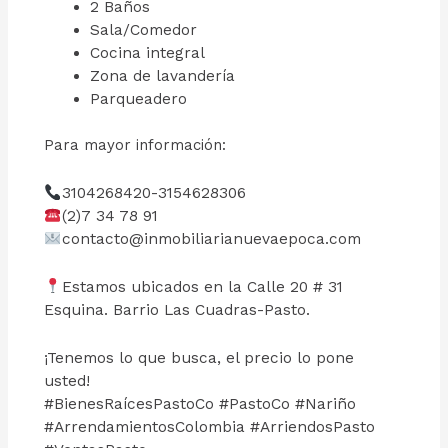
2 Baños
Sala/Comedor
Cocina integral
Zona de lavandería
Parqueadero
Para mayor información:
3104268420-3154628306
(2)7 34 78 91
contacto@inmobiliarianuevaepoca.com
Estamos ubicados en la Calle 20 # 31
Esquina. Barrio Las Cuadras-Pasto.
¡Tenemos lo que busca, el precio lo pone
usted!
#BienesRaícesPastoCo #PastoCo #Nariño
#ArrendamientosColombia #ArriendosPasto