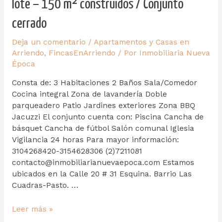
lote – 150 m² construidos / Conjunto
cerrado
Deja un comentario
/
Apartamentos y Casas en
Arriendo
,
FincasEnArriendo
/ Por
Inmobiliaria Nueva
Época
Consta de: 3 Habitaciones 2 Baños Sala/Comedor
Cocina integral Zona de lavandería Doble
parqueadero Patio Jardines exteriores Zona BBQ
Jacuzzi El conjunto cuenta con: Piscina Cancha de
básquet Cancha de fútbol Salón comunal Iglesia
Vigilancia 24 horas Para mayor información:
3104268420-3154628306 (2)7211081
contacto@inmobiliarianuevaepoca.com Estamos
ubicados en la Calle 20 # 31 Esquina. Barrio Las
Cuadras-Pasto. …
Leer más »