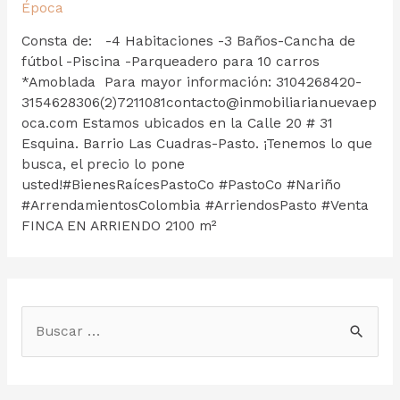
Época
Consta de: -4 Habitaciones -3 Baños-Cancha de
fútbol -Piscina -Parqueadero para 10 carros
*Amoblada Para mayor información: 3104268420-
3154628306(2)7211081contacto@inmobiliarianuevaep
oca.com Estamos ubicados en la Calle 20 # 31
Esquina. Barrio Las Cuadras-Pasto. ¡Tenemos lo que
busca, el precio lo pone
usted!#BienesRaícesPastoCo #PastoCo #Nariño
#ArrendamientosColombia #ArriendosPasto #Venta
FINCA EN ARRIENDO 2100 m²