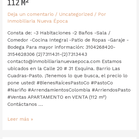
112 M²
Deja un comentario
/
Uncategorized
/ Por
Inmobiliaria Nueva Época
Consta de: -3 Habitaciones -2 Baños -Sala /
Comedor -Cocina Integral -Patio de Ropas -Garaje -
Bodega Para mayor información: 3104268420-
3154628306 (2)7311431-(2)7313443
contacto@inmobiliarianuevaepoca.com Estamos
ubicados en la Calle 20 # 31 Esquina. Barrio Las
Cuadras-Pasto. ¡Tenemos lo que busca, el precio lo
pone usted! #BienesRaícesPastoCo #PastoCo
#Nariño #ArrendamientosColombia #ArriendosPasto
#Ventas APARTAMENTO en VENTA (112 m²)
Contáctanos …
Leer más »