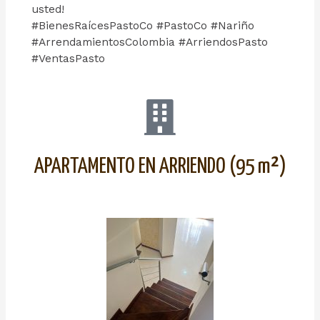
usted!
#BienesRaícesPastoCo #PastoCo #Nariño
#ArrendamientosColombia #ArriendosPasto
#VentasPasto
APARTAMENTO EN ARRIENDO (95 m²)