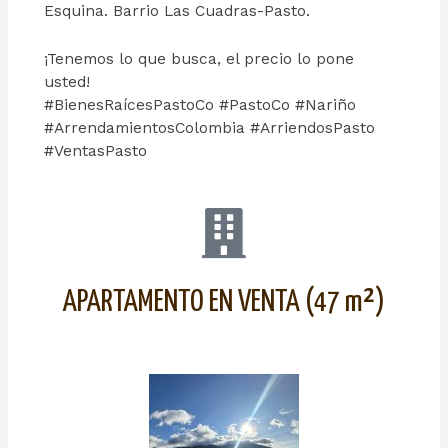
Esquina. Barrio Las Cuadras-Pasto.
¡Tenemos lo que busca, el precio lo pone
usted!
#BienesRaícesPastoCo #PastoCo #Nariño
#ArrendamientosColombia #ArriendosPasto
#VentasPasto
APARTAMENTO EN VENTA (47 m²)