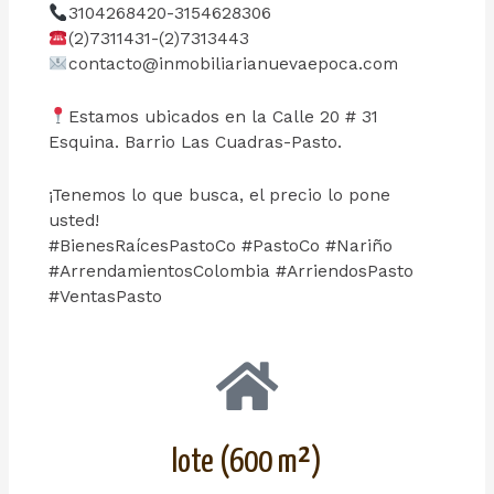
3104268420-3154628306
(2)7311431-(2)7313443
contacto@inmobiliarianuevaepoca.com
Estamos ubicados en la Calle 20 # 31
Esquina. Barrio Las Cuadras-Pasto.
¡Tenemos lo que busca, el precio lo pone
usted!
#BienesRaícesPastoCo #PastoCo #Nariño
#ArrendamientosColombia #ArriendosPasto
#VentasPasto
lote (600
m²)