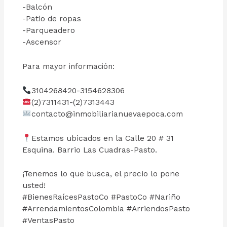
-Balcón
-Patio de ropas
-Parqueadero
-Ascensor
Para mayor información:
3104268420-3154628306
(2)7311431-(2)7313443
contacto@inmobiliarianuevaepoca.com
Estamos ubicados en la Calle 20 # 31
Esquina. Barrio Las Cuadras-Pasto.
¡Tenemos lo que busca, el precio lo pone
usted!
#BienesRaícesPastoCo #PastoCo #Nariño
#ArrendamientosColombia #ArriendosPasto
#VentasPasto