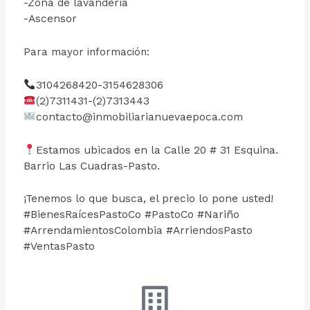
-Zona de lavandería
-Ascensor
Para mayor información:
3104268420-3154628306
(2)7311431-(2)7313443
contacto@inmobiliarianuevaepoca.com
Estamos ubicados en la Calle 20 # 31 Esquina.
Barrio Las Cuadras-Pasto.
¡Tenemos lo que busca, el precio lo pone usted!
#BienesRaícesPastoCo #PastoCo #Nariño
#ArrendamientosColombia #ArriendosPasto
#VentasPasto