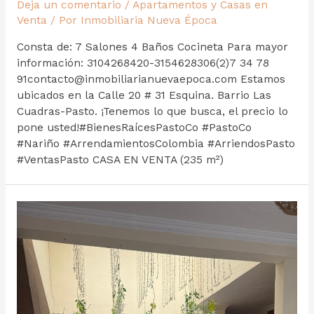
Deja un comentario
/
Apartamentos y Casas en
Venta
/ Por
Inmobiliaria Nueva Época
Consta de: 7 Salones 4 Baños Cocineta Para mayor
información: 3104268420-3154628306(2)7 34 78
91contacto@inmobiliarianuevaepoca.com Estamos
ubicados en la Calle 20 # 31 Esquina. Barrio Las
Cuadras-Pasto. ¡Tenemos lo que busca, el precio lo
pone usted!#BienesRaícesPastoCo #PastoCo
#Nariño #ArrendamientosColombia #ArriendosPasto
#VentasPasto CASA EN VENTA (235 m²)