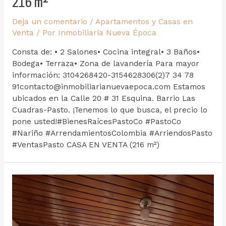
216 m²
Deja un comentario
/
Apartamentos y Casas en
Venta
/ Por
Inmobiliaria Nueva Época
Consta de: • 2 Salones• Cocina integral• 3 Baños•
Bodega• Terraza• Zona de lavandería Para mayor
información: 3104268420-3154628306(2)7 34 78
91contacto@inmobiliarianuevaepoca.com Estamos
ubicados en la Calle 20 # 31 Esquina. Barrio Las
Cuadras-Pasto. ¡Tenemos lo que busca, el precio lo
pone usted!#BienesRaícesPastoCo #PastoCo
#Nariño #ArrendamientosColombia #ArriendosPasto
#VentasPasto CASA EN VENTA (216 m²)