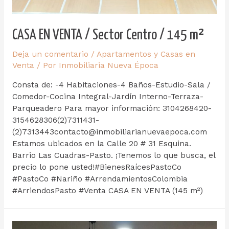
CASA EN VENTA / Sector Centro / 145 m²
Deja un comentario
/
Apartamentos y Casas en
Venta
/ Por
Inmobiliaria Nueva Época
Consta de: -4 Habitaciones-4 Baños-Estudio-Sala /
Comedor-Cocina Integral-Jardín Interno-Terraza-
Parqueadero Para mayor información: 3104268420-
3154628306(2)7311431-
(2)7313443contacto@inmobiliarianuevaepoca.com
Estamos ubicados en la Calle 20 # 31 Esquina.
Barrio Las Cuadras-Pasto. ¡Tenemos lo que busca, el
precio lo pone usted!#BienesRaícesPastoCo
#PastoCo #Nariño #ArrendamientosColombia
#ArriendosPasto #Venta CASA EN VENTA (145 m²)