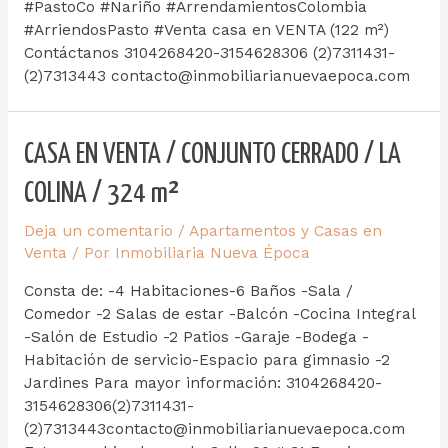
#PastoCo #Nariño #ArrendamientosColombia
#ArriendosPasto #Venta casa en VENTA (122 m²)
Contáctanos 3104268420-3154628306 (2)7311431-
(2)7313443 contacto@inmobiliarianuevaepoca.com
CASA EN VENTA / CONJUNTO CERRADO / LA
COLINA / 324 m²
Deja un comentario
/
Apartamentos y Casas en
Venta
/ Por
Inmobiliaria Nueva Época
Consta de: -4 Habitaciones-6 Baños -Sala /
Comedor -2 Salas de estar -Balcón -Cocina Integral
-Salón de Estudio -2 Patios -Garaje -Bodega -
Habitación de servicio-Espacio para gimnasio -2
Jardines Para mayor información: 3104268420-
3154628306(2)7311431-
(2)7313443contacto@inmobiliarianuevaepoca.com