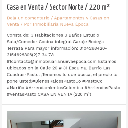
Casa en Venta / Sector Norte / 220 m²
Deja un comentario
/
Apartamentos y Casas en
Venta
/ Por
Inmobiliaria Nueva Época
Consta de: 3 Habitaciones 3 Baños Estudio
Sala/Comedor Cocina integral Garaje Bodega
Terraza Para mayor información: 3104268420-
3154628306(2)7 34 78
91contacto@inmobiliarianuevaepoca.com Estamos
ubicados en la Calle 20 # 31 Esquina. Barrio Las
Cuadras-Pasto. ¡Tenemos lo que busca, el precio lo
pone usted!#BienesRaícesPastoCo #PastoCo
#Nariño #ArrendamientosColombia #ArriendosPasto
#VentasPasto CASA EN VENTA (220 m²)