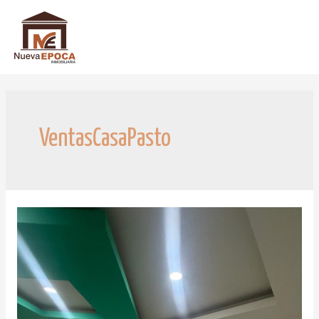
VentasCasaPasto