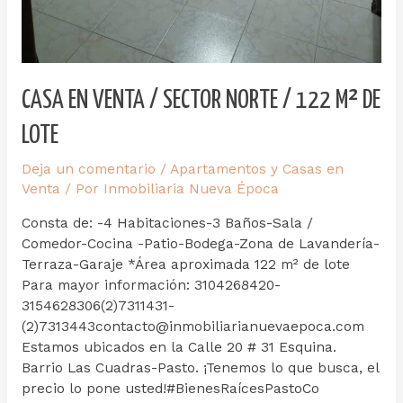
CASA EN VENTA / SECTOR NORTE / 122 M² DE
LOTE
Deja un comentario
/
Apartamentos y Casas en
Venta
/ Por
Inmobiliaria Nueva Época
Consta de: -4 Habitaciones-3 Baños-Sala /
Comedor-Cocina -Patio-Bodega-Zona de Lavandería-
Terraza-Garaje *Área aproximada 122 m² de lote
Para mayor información: 3104268420-
3154628306(2)7311431-
(2)7313443contacto@inmobiliarianuevaepoca.com
Estamos ubicados en la Calle 20 # 31 Esquina.
Barrio Las Cuadras-Pasto. ¡Tenemos lo que busca, el
precio lo pone usted!#BienesRaícesPastoCo