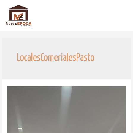
LocalesComerialesPasto