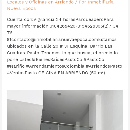
Locales y Oficinas en Arriendo
/ Por
Inmobiliaria
Nueva Época
Cuenta con:Vigilancia 24 horasParqueaderoPara
mayor información:3104268420-3154628306(2)7 34
78
91contacto@inmobiliarianuevaepoca.comEstamos
ubicados en la Calle 20 # 31 Esquina. Barrio Las
Cuadras-Pasto.¡Tenemos lo que busca, el precio lo
pone usted!#BienesRaícesPastoCo #PastoCo
#Nariño #ArrendamientosColombia #ArriendosPasto
#VentasPasto OFICINA EN ARRIENDO (50 m²)