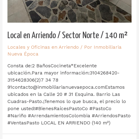
Local en Arriendo / Sector Norte / 140 m²
Locales y Oficinas en Arriendo
/ Por
Inmobiliaria
Nueva Época
Consta de:2 BañosCocineta*Excelente
ubicación.Para mayor información:3104268420-
3154628306(2)7 34 78
91contacto@inmobiliarianuevaepoca.comEstamos
ubicados en la Calle 20 # 31 Esquina. Barrio Las
Cuadras-Pasto.¡Tenemos lo que busca, el precio lo
pone usted!#BienesRaícesPastoCo #PastoCo
#Nariño #ArrendamientosColombia #ArriendosPasto
#VentasPasto LOCAL EN ARRIENDO (140 m²)