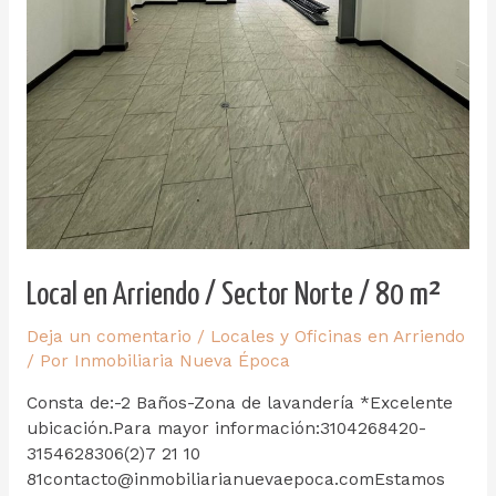
Local en Arriendo / Sector Norte / 80 m²
Deja un comentario
/
Locales y Oficinas en Arriendo
/ Por
Inmobiliaria Nueva Época
Consta de:-2 Baños-Zona de lavandería *Excelente
ubicación.Para mayor información:3104268420-
3154628306(2)7 21 10
81contacto@inmobiliarianuevaepoca.comEstamos