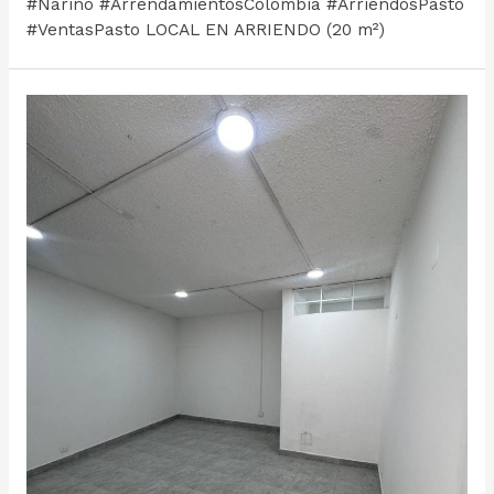
#Nariño #ArrendamientosColombia #ArriendosPasto
#VentasPasto LOCAL EN ARRIENDO (20 m²)