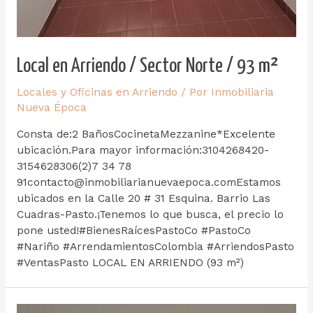
Local en Arriendo / Sector Norte / 93 m²
Locales y Oficinas en Arriendo
/ Por
Inmobiliaria
Nueva Época
Consta de:2 BañosCocinetaMezzanine*Excelente
ubicación.Para mayor información:3104268420-
3154628306(2)7 34 78
91contacto@inmobiliarianuevaepoca.comEstamos
ubicados en la Calle 20 # 31 Esquina. Barrio Las
Cuadras-Pasto.¡Tenemos lo que busca, el precio lo
pone usted!#BienesRaícesPastoCo #PastoCo
#Nariño #ArrendamientosColombia #ArriendosPasto
#VentasPasto LOCAL EN ARRIENDO (93 m²)