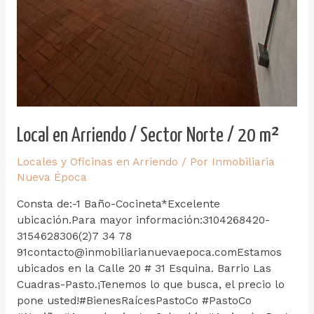
Local en Arriendo / Sector Norte / 20 m²
Locales y Oficinas en Arriendo
/ Por
Inmobiliaria
Nueva Época
Consta de:-1 Baño-Cocineta*Excelente
ubicación.Para mayor información:3104268420-
3154628306(2)7 34 78
91contacto@inmobiliarianuevaepoca.comEstamos
ubicados en la Calle 20 # 31 Esquina. Barrio Las
Cuadras-Pasto.¡Tenemos lo que busca, el precio lo
pone usted!#BienesRaícesPastoCo #PastoCo