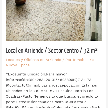
Local en Arriendo / Sector Centro / 32 m²
Locales y Oficinas en Arriendo
/ Por
Inmobiliaria
Nueva Época
*Excelente ubicación.Para mayor
información:3104268420-3154628306(2)7 34 78
91contacto@inmobiliarianuevaepoca.comEstamos
ubicados en la Calle 20 # 31 Esquina. Barrio Las
Cuadras-Pasto.¡Tenemos lo que busca, el precio lo
pone usted!#BienesRaícesPastoCo #PastoCo
#Nariño #ArrendamientosColombia #ArriendosPasto