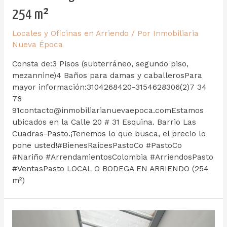
254 m²
Locales y Oficinas en Arriendo
/ Por
Inmobiliaria
Nueva Época
Consta de:3 Pisos (subterráneo, segundo piso,
mezannine)4 Baños para damas y caballerosPara
mayor información:3104268420-3154628306(2)7 34
78
91contacto@inmobiliarianuevaepoca.comEstamos
ubicados en la Calle 20 # 31 Esquina. Barrio Las
Cuadras-Pasto.¡Tenemos lo que busca, el precio lo
pone usted!#BienesRaícesPastoCo #PastoCo
#Nariño #ArrendamientosColombia #ArriendosPasto
#VentasPasto LOCAL O BODEGA EN ARRIENDO (254
m²)