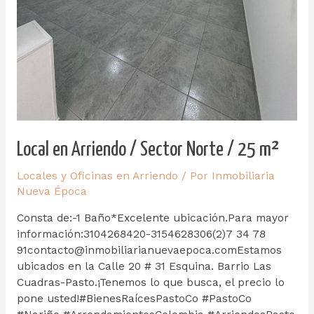
Local en Arriendo / Sector Norte / 25 m²
Locales y Oficinas en Arriendo
/ Por
Inmobiliaria
Nueva Época
Consta de:-1 Baño*Excelente ubicación.Para mayor
información:3104268420-3154628306(2)7 34 78
91contacto@inmobiliarianuevaepoca.comEstamos
ubicados en la Calle 20 # 31 Esquina. Barrio Las
Cuadras-Pasto.¡Tenemos lo que busca, el precio lo
pone usted!#BienesRaícesPastoCo #PastoCo