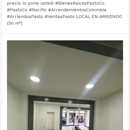
precio lo pone usted! #BienesRaícesPastoCo
#PastoCo #Nariño #ArrendamientosColombia
#ArriendosPasto #VentasPasto LOCAL EN ARRIENDO
(50 m²)