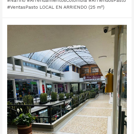
#Nariño #ArrendamientosColombia #ArriendosPasto
#VentasPasto LOCAL EN ARRIENDO (25 m²)