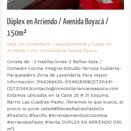
Dúplex en Arriendo / Avenida Boyacá /
150m²
Deja un comentario
/
Apartamentos y Casas en
Arriendo
/ Por
Inmobiliaria Nueva Época
Consta de: -3 Habitaciones-3 Baños-Sala /
Comedor-Cocina Integral-Estudio-Terraza Cubierta-
Parqueadero-Zona de Lavandería Para mayor
información: 3104268420-3154628306(2)7311431-
(2)7313443contacto@inmobiliarianuevaepoca.com
Estamos ubicados en la Calle 20 # 31 Esquina.
Barrio Las Cuadras-Pasto. ¡Tenemos lo que busca, el
precio lo pone usted!#BienesRaícesPastoCo
#PastoCo #Nariño #ArrendamientosColombia
#ArriendosPasto #Venta DÚPLEX EN ARRIENDO (150
m²)