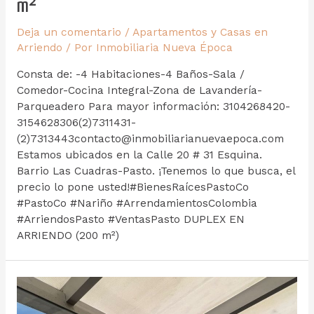
m²
Deja un comentario
/
Apartamentos y Casas en
Arriendo
/ Por
Inmobiliaria Nueva Época
Consta de: -4 Habitaciones-4 Baños-Sala /
Comedor-Cocina Integral-Zona de Lavandería-
Parqueadero Para mayor información: 3104268420-
3154628306(2)7311431-
(2)7313443contacto@inmobiliarianuevaepoca.com
Estamos ubicados en la Calle 20 # 31 Esquina.
Barrio Las Cuadras-Pasto. ¡Tenemos lo que busca, el
precio lo pone usted!#BienesRaícesPastoCo
#PastoCo #Nariño #ArrendamientosColombia
#ArriendosPasto #VentasPasto DUPLEX EN
ARRIENDO (200 m²)