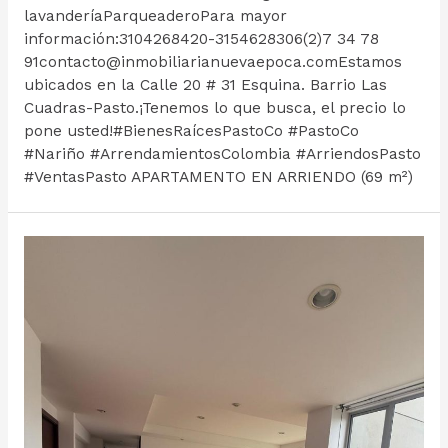
lavanderíaParqueaderoPara mayor
información:3104268420-3154628306(2)7 34 78
91contacto@inmobiliarianuevaepoca.comEstamos
ubicados en la Calle 20 # 31 Esquina. Barrio Las
Cuadras-Pasto.¡Tenemos lo que busca, el precio lo
pone usted!#BienesRaícesPastoCo #PastoCo
#Nariño #ArrendamientosColombia #ArriendosPasto
#VentasPasto APARTAMENTO EN ARRIENDO (69 m²)