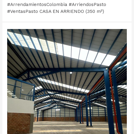
#ArrendamientosColombia #ArriendosPasto
#VentasPasto CASA EN ARRIENDO (350 m²)