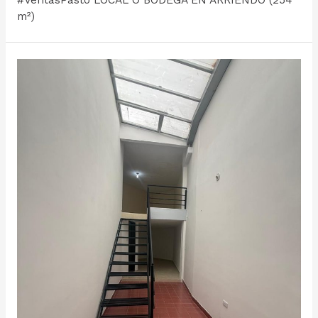
#VentasPasto LOCAL O BODEGA EN ARRIENDO (254
m²)