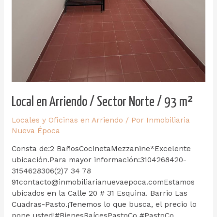
Local en Arriendo / Sector Norte / 93 m²
Locales y Oficinas en Arriendo
/ Por
Inmobiliaria
Nueva Época
Consta de:2 BañosCocinetaMezzanine*Excelente
ubicación.Para mayor información:3104268420-
3154628306(2)7 34 78
91contacto@inmobiliarianuevaepoca.comEstamos
ubicados en la Calle 20 # 31 Esquina. Barrio Las
Cuadras-Pasto.¡Tenemos lo que busca, el precio lo
pone usted!#BienesRaícesPastoCo #PastoCo