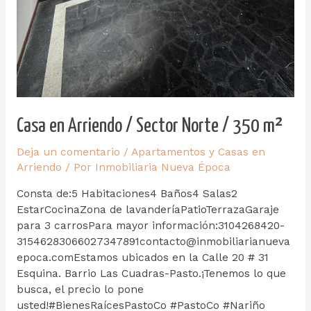
Casa en Arriendo / Sector Norte / 350 m²
Deja un comentario
/
Apartamentos y Casas en
Arriendo
/ Por
Inmobiliaria Nueva Época
Consta de:5 Habitaciones4 Baños4 Salas2
EstarCocinaZona de lavanderíaPatioTerrazaGaraje
para 3 carrosPara mayor información:3104268420-
31546283066027347891contacto@inmobiliarianueva
epoca.comEstamos ubicados en la Calle 20 # 31
Esquina. Barrio Las Cuadras-Pasto.¡Tenemos lo que
busca, el precio lo pone
usted!#BienesRaícesPastoCo #PastoCo #Nariño