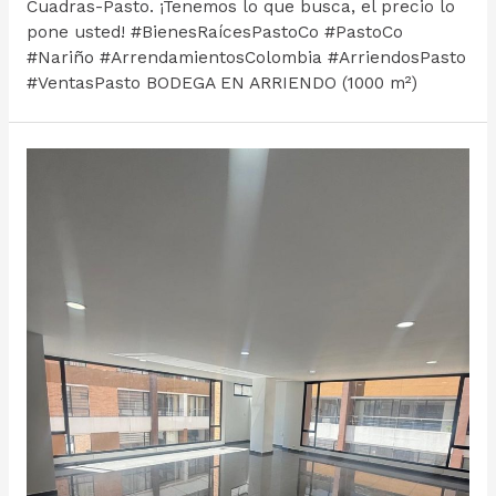
Cuadras-Pasto. ¡Tenemos lo que busca, el precio lo
pone usted! #BienesRaícesPastoCo #PastoCo
#Nariño #ArrendamientosColombia #ArriendosPasto
#VentasPasto BODEGA EN ARRIENDO (1000 m²)