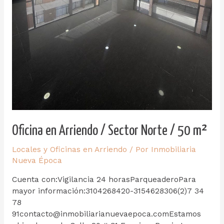
Oficina en Arriendo / Sector Norte / 50 m²
Locales y Oficinas en Arriendo
/ Por
Inmobiliaria
Nueva Época
Cuenta con:Vigilancia 24 horasParqueaderoPara
mayor información:3104268420-3154628306(2)7 34
78
91contacto@inmobiliarianuevaepoca.comEstamos