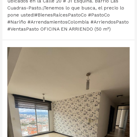
ubicados en la Calle 20 # 31 Esquina. Barrio Las
Cuadras-Pasto.¡Tenemos lo que busca, el precio lo
pone usted!#BienesRaícesPastoCo #PastoCo
#Nariño #ArrendamientosColombia #ArriendosPasto
#VentasPasto OFICINA EN ARRIENDO (50 m²)