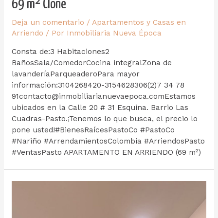
69 m² Clone
Deja un comentario
/
Apartamentos y Casas en
Arriendo
/ Por
Inmobiliaria Nueva Época
Consta de:3 Habitaciones2
BañosSala/ComedorCocina integralZona de
lavanderíaParqueaderoPara mayor
información:3104268420-3154628306(2)7 34 78
91contacto@inmobiliarianuevaepoca.comEstamos
ubicados en la Calle 20 # 31 Esquina. Barrio Las
Cuadras-Pasto.¡Tenemos lo que busca, el precio lo
pone usted!#BienesRaícesPastoCo #PastoCo
#Nariño #ArrendamientosColombia #ArriendosPasto
#VentasPasto APARTAMENTO EN ARRIENDO (69 m²)