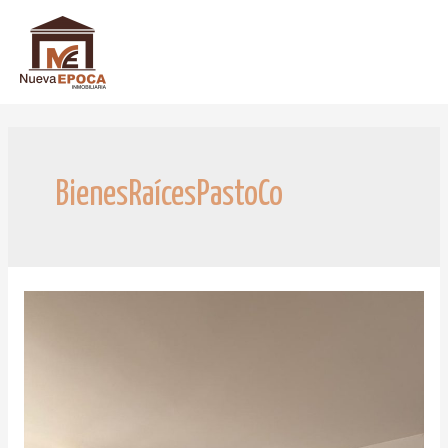
BienesRaícesPastoCo