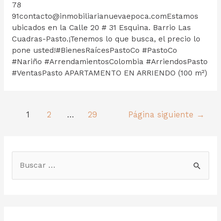
78
91contacto@inmobiliarianuevaepoca.comEstamos
ubicados en la Calle 20 # 31 Esquina. Barrio Las
Cuadras-Pasto.¡Tenemos lo que busca, el precio lo
pone usted!#BienesRaícesPastoCo #PastoCo
#Nariño #ArrendamientosColombia #ArriendosPasto
#VentasPasto APARTAMENTO EN ARRIENDO (100 m²)
1
2
…
29
Página siguiente
→