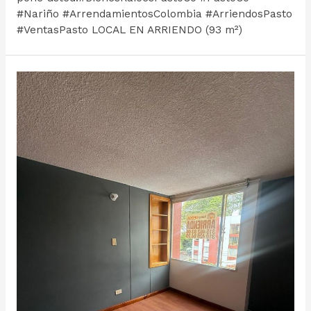
#Nariño #ArrendamientosColombia #ArriendosPasto
#VentasPasto LOCAL EN ARRIENDO (93 m²)