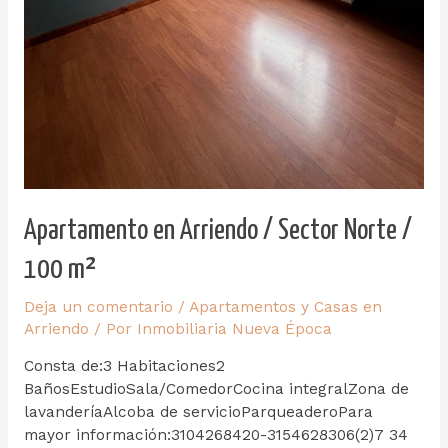
Apartamento en Arriendo / Sector Norte /
100 m²
Deja un comentario
/
Apartamentos y Casas en
Arriendo
/ Por
Inmobiliaria Nueva Época
Consta de:3 Habitaciones2
BañosEstudioSala/ComedorCocina integralZona de
lavanderíaAlcoba de servicioParqueaderoPara
mayor información:3104268420-3154628306(2)7 34