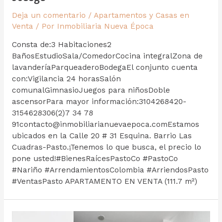
Deja un comentario
/
Apartamentos y Casas en
Venta
/ Por
Inmobiliaria Nueva Época
Consta de:3 Habitaciones2
BañosEstudioSala/ComedorCocina integralZona de
lavanderíaParqueaderoBodegaEl conjunto cuenta
con:Vigilancia 24 horasSalón
comunalGimnasioJuegos para niñosDoble
ascensorPara mayor información:3104268420-
3154628306(2)7 34 78
91contacto@inmobiliarianuevaepoca.comEstamos
ubicados en la Calle 20 # 31 Esquina. Barrio Las
Cuadras-Pasto.¡Tenemos lo que busca, el precio lo
pone usted!#BienesRaícesPastoCo #PastoCo
#Nariño #ArrendamientosColombia #ArriendosPasto
#VentasPasto APARTAMENTO EN VENTA (111.7 m²)