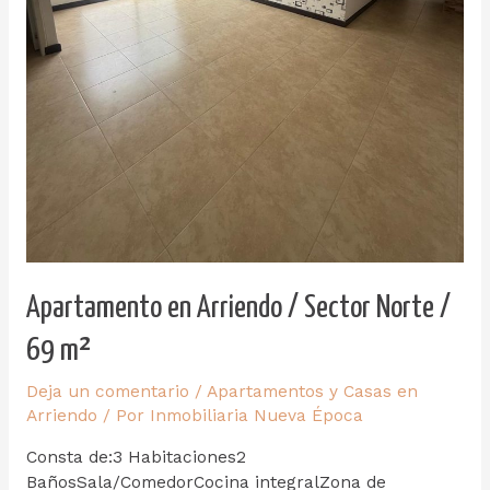
Apartamento en Arriendo / Sector Norte /
69 m²
Deja un comentario
/
Apartamentos y Casas en
Arriendo
/ Por
Inmobiliaria Nueva Época
Consta de:3 Habitaciones2
BañosSala/ComedorCocina integralZona de